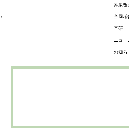
昇級審
合同稽
帯研
ニュー
お知ら