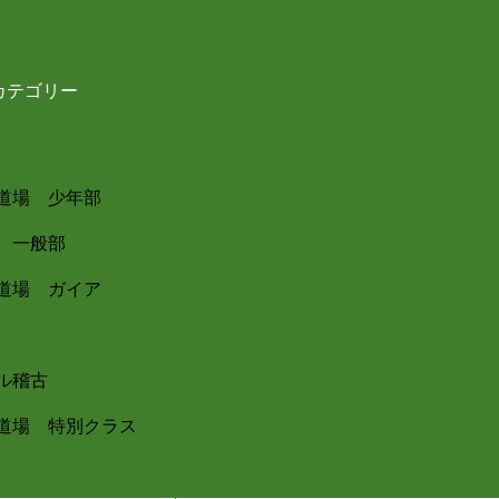
カテゴリー
道場 少年部
 一般部
道場 ガイア
ル稽古
道場 特別クラス