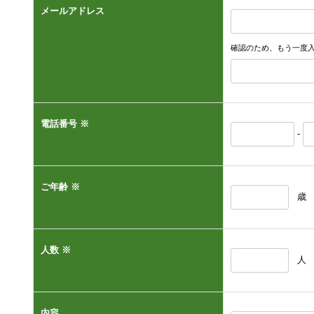
メールアドレス
確認のため、もう一度
電話番号 ※
-
ご年齢 ※
歳
人数 ※
人
内容