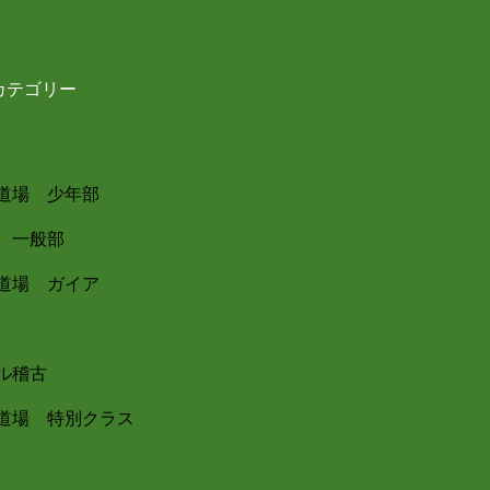
カテゴリー
道場 少年部
 一般部
道場 ガイア
ル稽古
道場 特別クラス