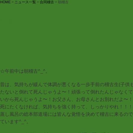
HOME
>
ニュース一覧
>
合同稽古
>
朝稽古
朝稽古
☆午前中は朝稽古^_^。
昔は、気持ちが緩んで体調が悪くなる一歩手前の稽古生(子供
たないと倒れて死んじゃうよ〜！頑張って倒れたんじゃなくて
いから死んじゃうよ〜！お父さん、お母さんとお別れだよ〜！
死にたくなければ、気持ちを強く持って、しっかりやれ！！！
蒸し風呂の総本部道場には皆んな覚悟を決めて稽古に来るので
ています^_^。