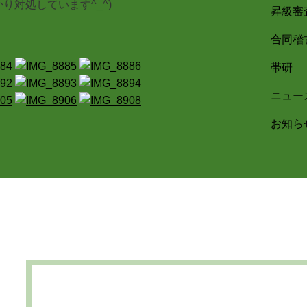
対処しています^_^)
昇級審
合同稽
帯研
ニュー
お知ら