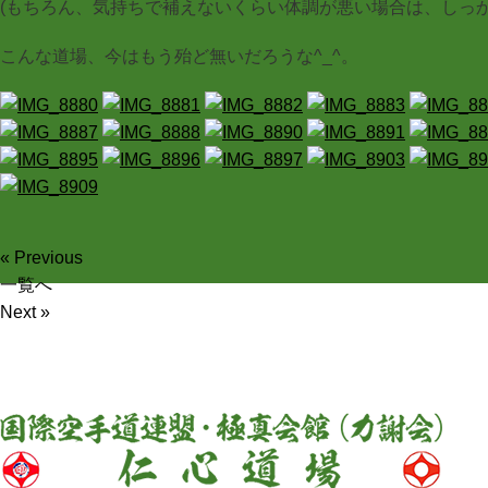
(もちろん、気持ちで補えないくらい体調が悪い場合は、しっかり
こんな道場、今はもう殆ど無いだろうな^_^。
« Previous
一覧へ
Next »