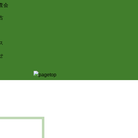
査会
古
ス
せ