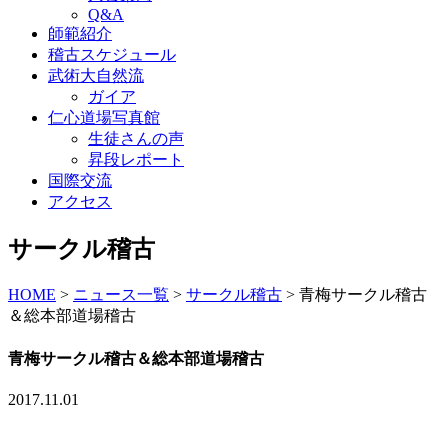
Q&A
師範紹介
稽古スケジュール
武術大自然流
ガイア
仁心道場写真館
生徒さんの声
昇段レポート
国際交流
アクセス
サークル稽古
HOME
>
ニュース一覧
>
サークル稽古
>
青梅サークル稽古
＆総本部道場稽古
青梅サークル稽古＆総本部道場稽古
2017.11.01