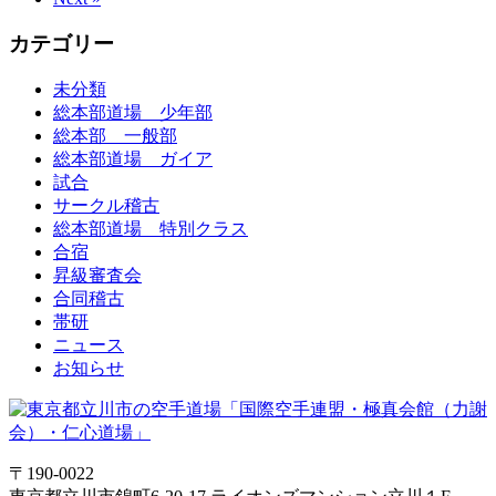
カテゴリー
未分類
総本部道場 少年部
総本部 一般部
総本部道場 ガイア
試合
サークル稽古
総本部道場 特別クラス
合宿
昇級審査会
合同稽古
帯研
ニュース
お知らせ
〒190-0022