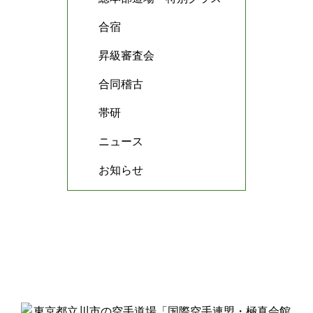
合宿
昇級審査会
合同稽古
帯研
ニュース
お知らせ