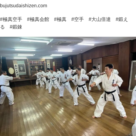
bujutsudaishizen.com
#極真空手 #極真会館 #極真 #空手 #大山倍達 #鍛え
る #鍛錬