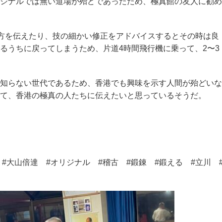
ジナルでは無い道場が殆どであったため、極真館の友人に勧め
い方を伝えたり、技の細かい修正をアドバイスするとその時は良
るうちに戻ってしまうため、片道4時間飛行機に乗って、2〜3
知らない世代であるため、香港でも興味を示す人間が殆どいな
て、香港の極真の人たちに伝えたいと思っているそうだ。
 #大山倍達 #オリジナル #稽古 #鍛錬 #鍛える #立川 