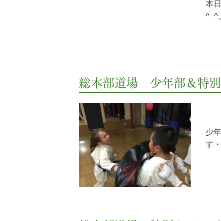
本
^_^
総本部道場 少年部＆特別ク
少
す