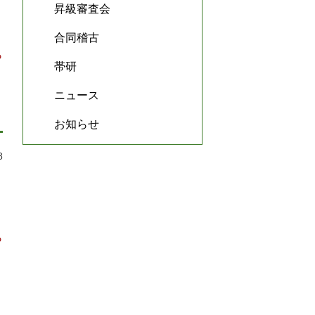
昇級審査会
合同稽古
ら
帯研
ニュース
お知らせ
8
ら