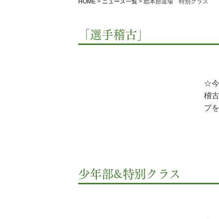
HOME
>
ニュース一覧
>
総本部道場 特別クラス
「選手稽古」
☆
稽
プを
少年部&特別クラス